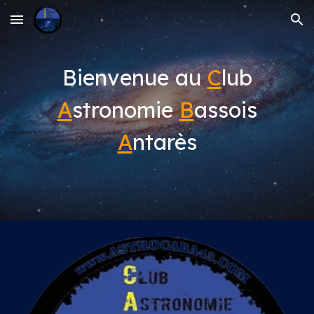
Skip to main content
Skip to navigation
Bienvenue au
C
lub
A
stronomie
B
assois
A
ntarès