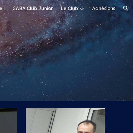
il
CABA Club Junior
Le Club
Adhésions
ion